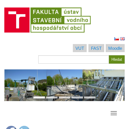
Jít
na
VUT
FAST
Moodle
obsah
Hledat
Hledat
Přepína
navigac