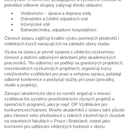
jednotlivé odborné skupiny zabývají těmito oblastmi:
Vodárenství – úprava a doprava vody
Odvodnění a čištění odpadních vod
Inženýrské sítě
Balneotechnika, odpadové hospodářství
Členové ústavu zajišťují kvalitní výuku povinných předmětů i
volitelných kurzů navazujících na základní obory studia.
Výuka na ústavu je pevně spojena s vědecko-výzkumnou
činností a dalšími odbornými aktivitami jeho akademických
pracovníků. Tito odborníci se podílejí na grantových projektech,
mezinárodních výzkumných projektech, organizují kurzy
celoživotního vzdělávání pro praxi a veřejnou správu, pořádají
odborné konference a poskytují služby pro praxi (posudky,
studie a projekty).
Zástupci akademické obce se rovněž angažují v inovaci
vzdělávacího systému prostřednictvím různých projektů a
operačních programů, jako je např. OP Vzdělávání pro
konkurenceschopnost. Mnoho akademiků z ústavu také působí
jako členové nebo předsedové u státních závěrečných zkoušek
na stavebních fakultách v Praze i Bratislavě, stejně jako
komisemi pro udělování vědeckých hodností v oboru.