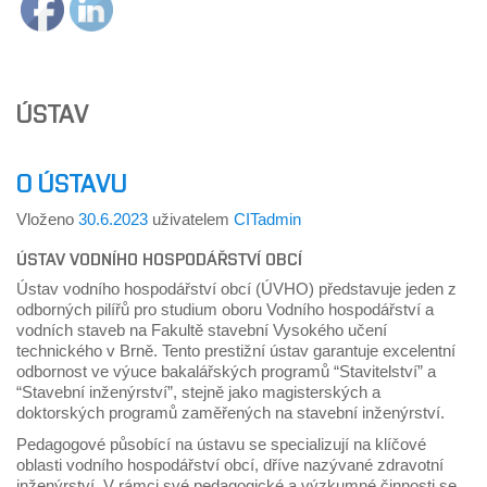
ÚSTAV
O ÚSTAVU
Vloženo
30.6.2023
uživatelem
CITadmin
ÚSTAV VODNÍHO HOSPODÁŘSTVÍ OBCÍ
Ústav vodního hospodářství obcí (ÚVHO) představuje jeden z
odborných pilířů pro studium oboru Vodního hospodářství a
vodních staveb na Fakultě stavební Vysokého učení
technického v Brně. Tento prestižní ústav garantuje excelentní
odbornost ve výuce bakalářských programů “Stavitelství” a
“Stavební inženýrství”, stejně jako magisterských a
doktorských programů zaměřených na stavební inženýrství.
Pedagogové působící na ústavu se specializují na klíčové
oblasti vodního hospodářství obcí, dříve nazývané zdravotní
inženýrství. V rámci své pedagogické a výzkumné činnosti se