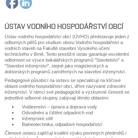
ÚSTAV VODNÍHO HOSPODÁŘSTVÍ OBCÍ
Ústav vodního hospodářství obcí (ÚVHO) představuje jeden z
odborných pilířů pro studium oboru Vodního hospodářství a
vodních staveb na Fakultě stavební Vysokého učení
technického v Brně. Tento prestižní ústav garantuje excelentní
odbornost ve výuce bakalářských programů “Stavitelství” a
“Stavební inženýrství”, stejně jako magisterských a
doktorských programů zaměřených na stavební inženýrství.
Pedagogové působící na ústavu se specializují na klíčové
oblasti vodního hospodářství obcí, dříve nazývané zdravotní
inženýrství. V rámci své pedagogické a výzkumné činnosti se
jednotlivé odborné skupiny zabývají těmito oblastmi:
Vodárenství – úprava a doprava vody
Odvodnění a čištění odpadních vod
Inženýrské sítě
Balneotechnika, odpadové hospodářství
Členové ústavu zajišťují kvalitní výuku povinných předmětů i