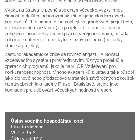
volitelných kurzů navazujících na základní obory studia.
Výuka na ústavu je pevně spojena s vědecko-výzkumnou
činností a dalšími odbornými aktivitami jeho akademických
pracovníků. Tito odborníci se podílejí na grantových projektech,
mezinárodních výzkumných projektech, organizují kurzy
celoživotního vzdělávání pro praxi a veřejnou správu, pořádají
odborné konference a poskytují služby pro praxi (posudky,
studie a projekty).
Zástupci akademické obce se rovněž angažují v inovaci
vzdělávacího systému prostřednictvím různých projektů a
operačních programů, jako je např. OP Vzdělávání pro
konkurenceschopnost. Mnoho akademiků z ústavu také působí
jako členové nebo předsedové u státních závěrečných zkoušek
na stavebních fakultách v Praze i Bratislavě, stejně jako
komisemi pro udělování vědeckých hodností v oboru.
Ústav vodního hospodářství obcí
Fakulta stavební
VUT v Brně
Žižkova 511/17