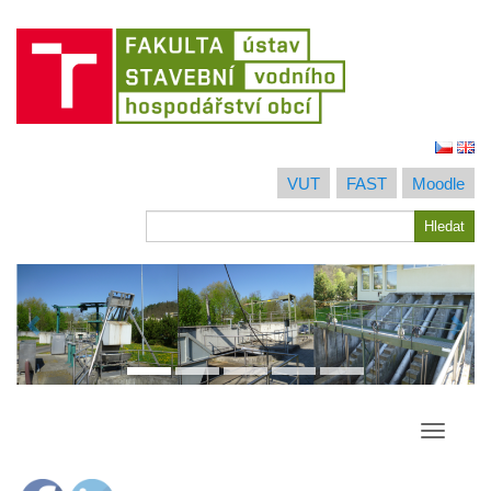
Jít
na
VUT
FAST
Moodle
obsah
Hledat
Hledat
Přepína
navigac