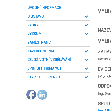
ÚVODNÍ INFORMACE
VYBR
O ÚSTAVU
VÝUKA
NÁZE
VÝZKUM
VYBR
ZAMĚSTNANCI
ZADA
ZÁVĚREČNÉ PRÁCE
Interní
CELOŽIVOTNÍ VZDĚLÁVÁNÍ
EVIDE
SPIN-OFF FIRMA VUT
FAST-J-
START-UP FIRMA VUT
ODPOV
Ing. Gu
SPOLU
Ing. Mil