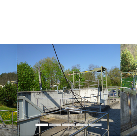
Jít
na
obsah