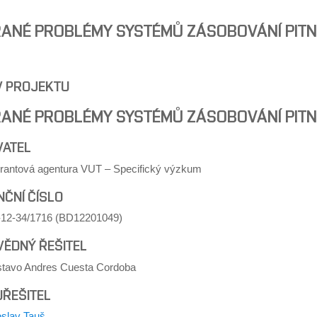
ANÉ PROBLÉMY SYSTÉMŮ ZÁSOBOVÁNÍ PIT
V PROJEKTU
ANÉ PROBLÉMY SYSTÉMŮ ZÁSOBOVÁNÍ PIT
VATEL
 grantová agentura VUT – Specifický výzkum
NČNÍ ČÍSLO
12-34/1716 (BD12201049)
ĚDNÝ ŘEŠITEL
stavo Andres Cuesta Cordoba
ŘEŠITEL
oslav Tauš