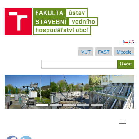
Jít
na
VUT
FAST
Moodle
obsah
Hledat
Hledat
Přepína
navigac