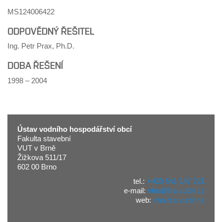
MS124006422
ODPOVĚDNÝ ŘEŠITEL
Ing. Petr Prax, Ph.D.
DOBA ŘEŠENÍ
1998 – 2004
Ústav vodního hospodářství obcí
Fakulta stavební
VUT v Brně
Žižkova 511/17
602 00 Brno
tel.:
+420 541 147 721
e-mail:
vho@fce.vutbr.cz
web:
vho.fce.vutbr.cz