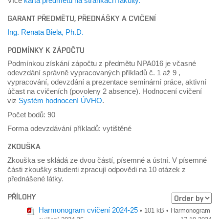
Více
karta předmětu na stránkách fakulty.
GARANT PŘEDMĚTU, PŘEDNÁŠKY A CVIČENÍ
Ing. Renata Biela, Ph.D.
PODMÍNKY K ZÁPOČTU
Podmínkou získání zápočtu z předmětu NPA016 je včasné
odevzdání správně vypracovaných příkladů č. 1 až 9 ,
vypracování, odevzdání a prezentace seminární práce, aktivní
účast na cvičeních (povoleny 2 absence). Hodnocení cvičení
viz
Systém hodnocení ÚVHO
.
Počet bodů: 90
Forma odevzdávání příkladů: vytištěné
ZKOUŠKA
Zkouška se skládá ze dvou částí, písemné a ústní. V písemné
části zkoušky studenti zpracují odpovědi na 10 otázek z
přednášené látky.
PŘÍLOHY
Harmonogram cvičení 2024-25
• 101 kB • Harmonogram