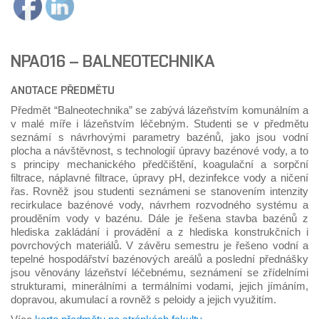
NPA016 – BALNEOTECHNIKA
ANOTACE PŘEDMĚTU
Předmět “Balneotechnika” se zabývá lázeňstvím komunálním a
v malé míře i lázeňstvím léčebným. Studenti se v předmětu
seznámí s návrhovými parametry bazénů, jako jsou vodní
plocha a návštěvnost, s technologií úpravy bazénové vody, a to
s principy mechanického předčištění, koagulační a sorpční
filtrace, náplavné filtrace, úpravy pH, dezinfekce vody a ničení
řas. Rovněž jsou studenti seznámeni se stanovením intenzity
recirkulace bazénové vody, návrhem rozvodného systému a
prouděním vody v bazénu. Dále je řešena stavba bazénů z
hlediska zakládání i provádění a z hlediska konstrukčních i
povrchových materiálů. V závěru semestru je řešeno vodní a
tepelné hospodářství bazénových areálů a poslední přednášky
jsou věnovány lázeňství léčebnému, seznámení se zřídelními
strukturami, minerálními a termálními vodami, jejich jímáním,
dopravou, akumulací a rovněž s peloidy a jejich využitím.