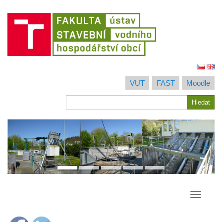
Jít
na
VUT
FAST
Moodle
obsah
Hledat
Hledat
Přepína
navigac