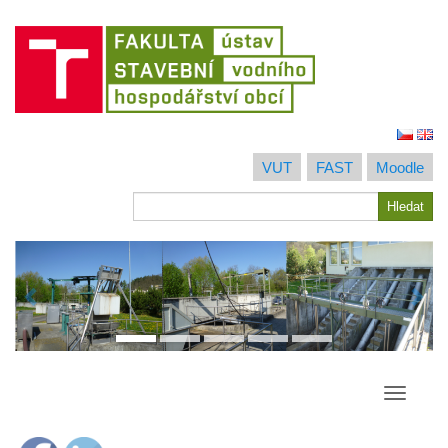
Jít
na
VUT
FAST
Moodle
obsah
Hledat
Hledat
Přepína
navigac