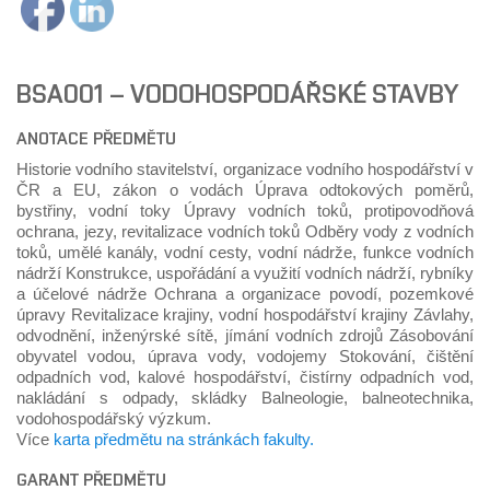
BSA001 – VODOHOSPODÁŘSKÉ STAVBY
ANOTACE PŘEDMĚTU
Historie vodního stavitelství, organizace vodního hospodářství v
ČR a EU, zákon o vodách Úprava odtokových poměrů,
bystřiny, vodní toky Úpravy vodních toků, protipovodňová
ochrana, jezy, revitalizace vodních toků Odběry vody z vodních
toků, umělé kanály, vodní cesty, vodní nádrže, funkce vodních
nádrží Konstrukce, uspořádání a využití vodních nádrží, rybníky
a účelové nádrže Ochrana a organizace povodí, pozemkové
úpravy Revitalizace krajiny, vodní hospodářství krajiny Závlahy,
odvodnění, inženýrské sítě, jímání vodních zdrojů Zásobování
obyvatel vodou, úprava vody, vodojemy Stokování, čištění
odpadních vod, kalové hospodářství, čistírny odpadních vod,
nakládání s odpady, skládky Balneologie, balneotechnika,
vodohospodářský výzkum.
Více
karta předmětu na stránkách fakulty.
GARANT PŘEDMĚTU