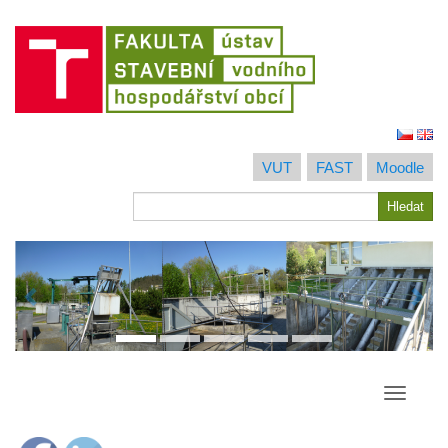
Jít
na
VUT
FAST
Moodle
obsah
Hledat
Hledat
Přepína
navigac