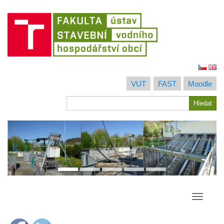
Jít
na
VUT
FAST
Moodle
obsah
Hledat
Hledat
Přepína
navigac