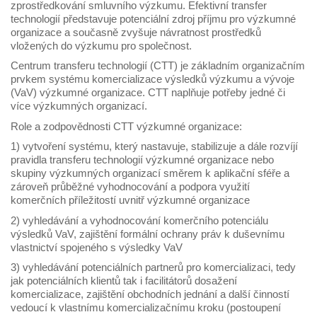
zprostředkování smluvního výzkumu. Efektivní transfer
technologií představuje potenciální zdroj příjmu pro výzkumné
organizace a současně zvyšuje návratnost prostředků
vložených do výzkumu pro společnost.
Centrum transferu technologií (CTT) je základním organizačním
prvkem systému komercializace výsledků výzkumu a vývoje
(VaV) výzkumné organizace. CTT naplňuje potřeby jedné či
více výzkumných organizací.
Role a zodpovědnosti CTT výzkumné organizace:
1) vytvoření systému, který nastavuje, stabilizuje a dále rozvíjí
pravidla transferu technologií výzkumné organizace nebo
skupiny výzkumných organizací směrem k aplikační sféře a
zároveň průběžné vyhodnocování a podpora využití
komerčních příležitostí uvnitř výzkumné organizace
2) vyhledávání a vyhodnocování komerčního potenciálu
výsledků VaV, zajištění formální ochrany práv k duševnímu
vlastnictví spojeného s výsledky VaV
3) vyhledávání potenciálních partnerů pro komercializaci, tedy
jak potenciálních klientů tak i facilitátorů dosažení
komercializace, zajištění obchodních jednání a další činností
vedoucí k vlastnímu komercializačnímu kroku (postoupení