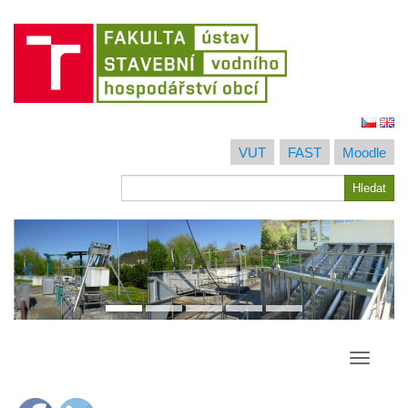
Jít
na
VUT
FAST
Moodle
obsah
Hledat
Hledat
Přepína
navigac