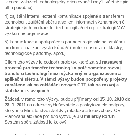
licence, založení technologicky orientované firmy1, včetně spin-
off a podobně)
4) zajištění interní i externí komunikace spojené s transferem
technologií, zajištění sběru a sdílení informací významných či
strategických pro transfer technologií a/nebo pro strategii VaV
výzkumné organizace
5) komunikace a spolupráce s partnery regionálního systému
pro komercializaci výsledků VaV (profesní asociace, klastry,
technologické platformy, apod.)
Cílem této výzvy je podpořit projekty, které zajistí
nastavení
procesů pro transfer technologií a poté samotný rozvoj
transferu technologií mezi výzkumnými organizacemi a
aplikační sférou
.
V rámci výzvy budou podpořeny projekty
zaměřené jak na zakládání nových CTT, tak na rozvoj a
stabilizaci stávajících.
Žádosti, v rámci této Výzvy, budou přijímány
od
15. 10. 2010 do
28. 1. 2011
na adrese vyhlašovatele a poskytovatele podpory,
kterým je Ministerstvo školství, mládeže a tělovýchovy ČR.
Plánovaná alokace pro tuto výzvu je
1,0 miliardy korun
.
Systém sběru žádostí je kolový.