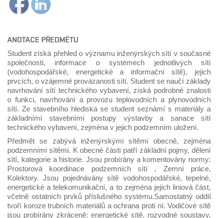
ANOTACE PŘEDMĚTU
Student získá přehled o významu inženýrských sítí v současné
společnosti, informace o systémech jednotlivých sítí
(vodohospodářské, energetické a informační sítě), jejich
prvcích, o vzájemné provázanosti sítí. Student se naučí základy
navrhování sítí technického vybavení, získá podrobné znalosti
o funkci, navrhování a provozu teplovodních a plynovodních
sítí. Ze stavebního hlediska se student seznámí s materiály a
základními stavebními postupy výstavby a sanace sítí
technického vybavení, zejména v jejich podzemním uložení.
Předmět se zabývá inženýrskými sítěmi obecně, zejména
podzemními sítěmi. K obecné části patří základní pojmy, dělení
sítí, kategorie a historie. Jsou probírány a komentovány normy:
Prostorová koordinace podzemních sítí , Zemní práce,
Kolektory. Jsou pojednávány sítě vodohospodářské, tepelné,
energetické a telekomunikační, a to zejména jejich liniová část,
včetně ostatních prvků příslušného systému.Samostatný oddíl
tvoří koroze trubních materiálů a ochrana proti ní. Vodičové sítě
jsou probírány zkráceně: energetické sítě, rozvodné soustavy,