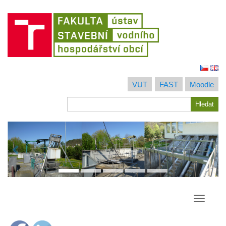
Jít
na
VUT
FAST
Moodle
obsah
Hledat
Hledat
Přepína
navigac