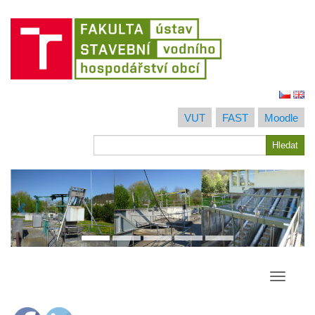
Jít
na
VUT
FAST
Moodle
obsah
Hledat
Hledat
Přepína
navigac