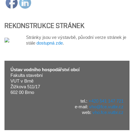
REKONSTRUKCE STRÁNEK
Stránky jsou ve výstavbě, původní verze stránek je
stále
dostupná zde
.
Ústav vodního hospodářství obcí
Fakulta stavební
VUT v Brně
Žižkova 511/17
602 00 Brno
tel.:
+420 541 147 721
e-mail:
vho@fce.vutbr.cz
web:
vho.fce.vutbr.cz