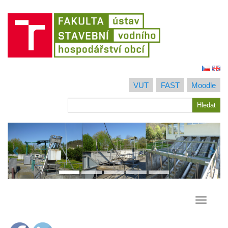
Jít
na
VUT
FAST
Moodle
obsah
Hledat
Hledat
Přepína
navigac