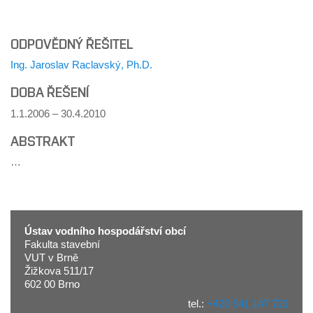
ODPOVĚDNÝ ŘEŠITEL
Ing. Jaroslav Raclavský, Ph.D.
DOBA ŘEŠENÍ
1.1.2006 – 30.4.2010
ABSTRAKT
…
Ústav vodního hospodářství obcí
Fakulta stavební
VUT v Brně
Žižkova 511/17
602 00 Brno
tel.:
+420 541 147 721