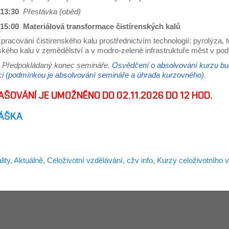
 13:30
Přestávka (oběd)
 15:00 Materiálová transformace čistírenských kalů
zpracování čistírenského kalu prostřednictvím technologií: pyrolýza,
nského kalu v zemědělství a v modro-zelené infrastruktuře měst v po
0
Předpokládaný konec semináře.
Osvědčení o absolvování kurzu bu
aci (podmínkou je absolvování semináře a úhrada kurzovného).
AŠOVÁNÍ JE UMOŽNĚNO DO 02.11.2026 DO 12 HOD.
LÁŠKA
lity
,
Aktuálně
,
Celoživotní vzdělávání
,
cžv info
,
Kurzy celoživotního 