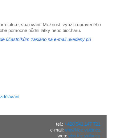
 torrefakce, spalování. Možnosti využití upraveného
době pomocné půdní látky nebo biocharu.
de účastníkům zasláno na e-mail uvedený při
vzdělávání
tel.:
+420 541 147 721
e-mail:
vho@fce.vutbr.cz
web:
vho.fce.vutbr.cz