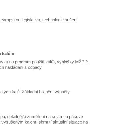
evropskou legislativu, technologie sušení
m kalům
avku na program použití kalů), vyhlášky MŽP č.
ch nakládání s odpady
nských kalů. Základní bilanční výpočty
ipu, detailnější zaměření na solární a pásové
s vysušeným kalem, shrnutí aktuální situace na