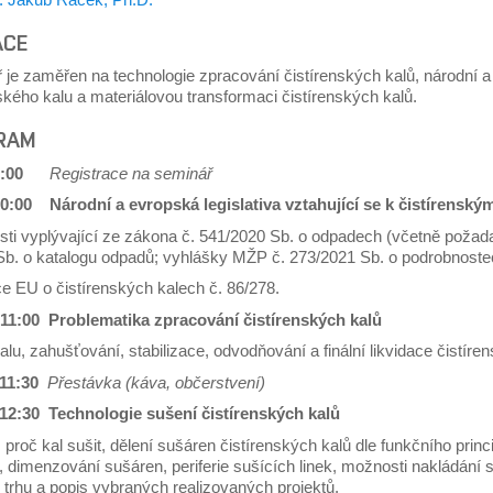
ACE
je zaměřen na technologie zpracování čistírenských kalů, národní a 
ského kalu a materiálovou transformaci čistírenských kalů.
RAM
 9:00
Registrace na seminář
10:00 Národní a evropská legislativa vztahující se k čistírenský
sti vyplývající ze zákona č. 541/2020 Sb. o odpadech (včetně požad
Sb. o katalogu odpadů; vyhlášky MŽP č. 273/2021 Sb. o podrobnoste
e EU o čistírenských kalech č. 86/278.
 11:00 Problematika zpracování čistírenských kalů
alu, zahušťování, stabilizace, odvodňování a finální likvidace čistíre
 11:30
Přestávka (káva, občerstvení)
 12:30 Technologie sušení čistírenských kalů
proč kal sušit, dělení sušáren čistírenských kalů dle funkčního princ
 dimenzování sušáren, periferie sušících linek, možnosti nakládání 
trhu a popis vybraných realizovaných projektů.