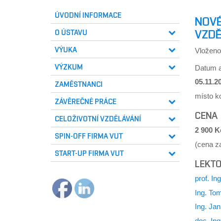
ÚVODNÍ INFORMACE
NOVÉ
VZDĚ
O ÚSTAVU
VÝUKA
Vložen
VÝZKUM
Datum a
05.11.2
ZAMĚSTNANCI
místo k
ZÁVĚREČNÉ PRÁCE
CENA
CELOŽIVOTNÍ VZDĚLÁVÁNÍ
2 900 K
SPIN-OFF FIRMA VUT
(cena za
START-UP FIRMA VUT
LEKT
prof. In
Ing. To
Ing. Ja
doc. In