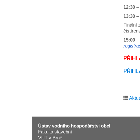
12:30 –
13:30 –
Finální 
čistíre
15:0
registr
PŘIHL
PŘIH
Aktua
Ústav vodního hospodářství obcí
Fakulta stavební
VUT v Brně