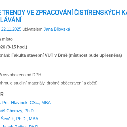
 TRENDY VE ZPRACOVÁNÍ ČISTÍRENSKÝCH K
LÁVÁNÍ
o
22.11.2025
uživatelem
Jana Bílovská
 místo
026 (9-15 hod.)
onání:
Fakulta stavební VUT v Brně (místnost bude upřesněna)
č
osvobozeno od DPH
hrnuje studijní materiály, drobné občerstvení a oběd)
OR
g. Petr Hlavínek, CSc., MBA
máš Chorazy, Ph.D.
n Ševčík, Ph.D., MBA
g. Jakub Raček, Ph.D.