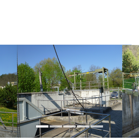
Jít
na
obsah