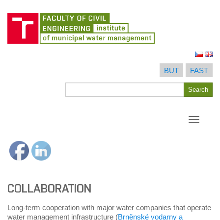
Skip
to
BUT
FAST
content
Search
Search
for
Toggle
navigati
COLLABORATION
Long-term cooperation with major water companies that operate
water management infrastructure (
Brněnské vodarny a