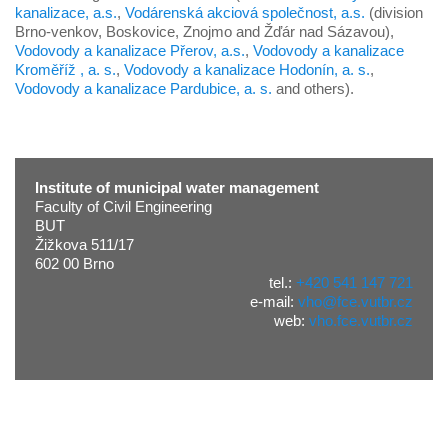
kanalizace, a.s.
,
Vodárenská akciová společnost, a.s.
(division
Brno-venkov, Boskovice, Znojmo and Žďár nad Sázavou),
Vodovody a kanalizace Přerov, a.s.
,
Vodovody a kanalizace
Kroměříž , a. s.
,
Vodovody a kanalizace Hodonín, a. s.
,
Vodovody a kanalizace Pardubice, a. s.
and others).
Institute of municipal water management
Faculty of Civil Engineering
BUT
Žižkova 511/17
602 00 Brno
tel.:
+420 541 147 721
e-mail:
vho@fce.vutbr.cz
web:
vho.fce.vutbr.cz