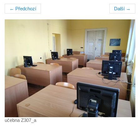
←
Předchozí
Další
→
učebna Z307_a