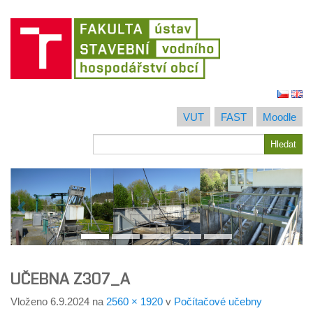
Jít
na
VUT
FAST
Moodle
obsah
Hledat
Hledat
UČEBNA Z307_A
Vloženo
6.9.2024
na
2560 × 1920
v
Počítačové učebny