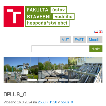
Jít
na
VUT
FAST
Moodle
obsah
Hledat
Hledat
OPLUS_0
Vloženo
16.9.2024
na
2560 × 1920
v
oplus_0