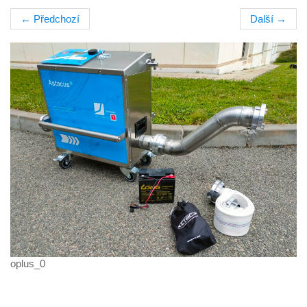
←
Předchozí
Další
→
oplus_0